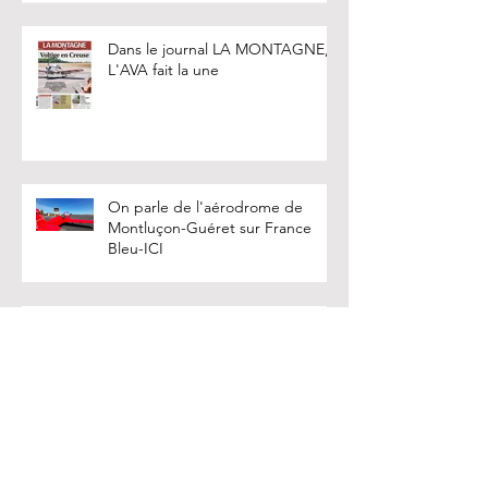
Dans le journal LA MONTAGNE,
L'AVA fait la une
On parle de l'aérodrome de
Montluçon-Guéret sur France
Bleu-ICI
Les pilotes de l'AVA participe à
un stage à BLOIS
Le CAP 632 fait encore parler de
lui sur Aerobuzz