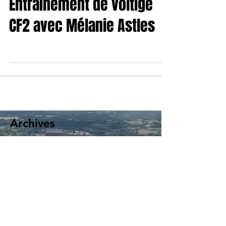
Entraînement de voltige
CF2 avec Mélanie Astles
Archives
février 2026
(1)
1 post
décembre 2025
(1)
1 post
août 2025
(1)
1 post
juillet 2025
(1)
1 post
juin 2025
(1)
1 post