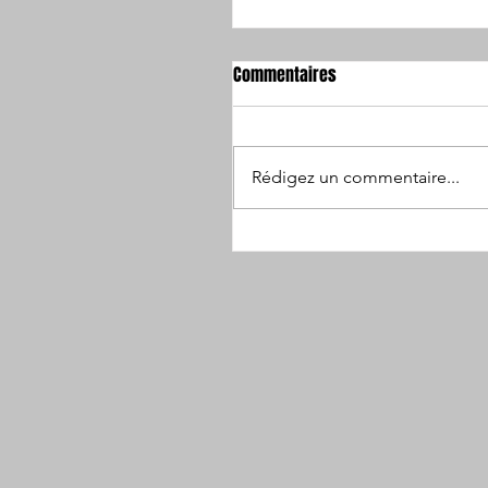
Commentaires
Rédigez un commentaire...
Entraînement avec le CAP10 C 
GGYJ